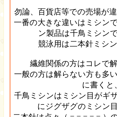
勿論、百貨店等での売場が
一番の大きな違いはミシン
ン製品は千鳥ミシン
競泳用は二本針ミシ
繊維関係の方はコレで
一般の方は解らない方も多
に書くと
千鳥ミシンはミシン目がギ
にジグザグのミシン
二本針は点々（ = = = = 