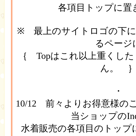
各項目トップに置
※ 最上のサイトロゴの下
るページ
｛ Topはこれ以上重くし
ん。 
・
10/12 前々よりお得意様
当ショップのIn
水着販売の各項目のトップ