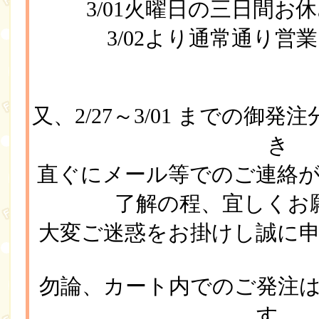
3/01火曜日の三日間
3/02より通常通り営
又、2/27～3/01 までの御
き
直ぐにメール等でのご連絡
了解の程、宜しくお
大変ご迷惑をお掛けし誠に
勿論、カート内でのご発注
す。