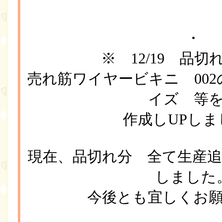
・
※ 12/19 品
売れ筋ワイヤービキニ 002
イズ 等
作成しUPしま
現在、品切れ分 全て生産
しました
今後とも宜しくお