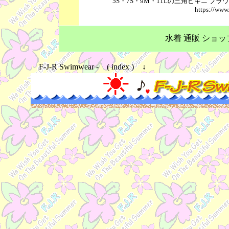
5S・7S・9M・11Lの三角ビキニ 
https://www
水着 通販 ショップ F-J
F-J-R Swimwear - ( index ) ↓