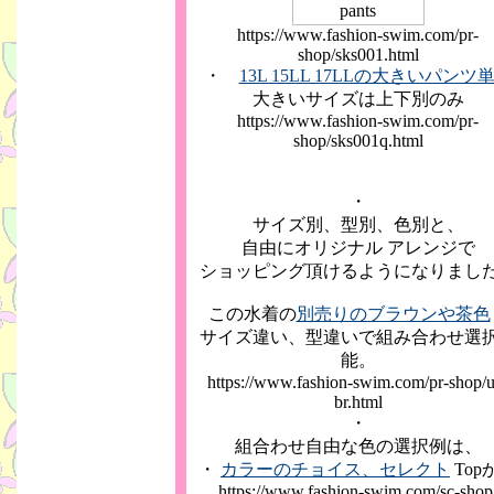
https://www.fashion-swim.com/pr-
shop/sks001.html
・
13L 15LL 17LLの大きいパンツ
大きいサイズは上下別のみ
https://www.fashion-swim.com/pr-
shop/sks001q.html
・
サイズ別、型別、色別と、
自由にオリジナル アレンジで
ショッピング頂けるようになりまし
この水着の
別売りのブラウンや茶色
サイズ違い、型違いで組み合わせ選
能。
https://www.fashion-swim.com/pr-shop/u
br.html
・
組合わせ自由な色の選択例は、
・
カラーのチョイス、セレクト
Top
https://www.fashion-swim.com/sc-shop