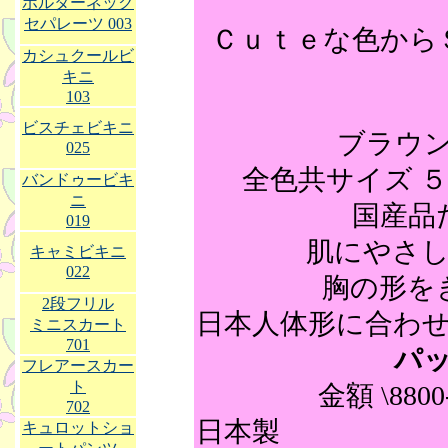
ホルターネック
セパレーツ 003
Ｃｕｔｅな色から
カシュクールビ
キニ
103
ビスチェビキニ
ブラウ
025
全色共サイズ 
バンドゥービキ
ニ
国産品
019
肌にやさ
キャミビキニ
022
胸の形を
2段フリル
日本人体形に合わ
ミニスカート
701
パ
フレアースカー
ト
金額 \8800
702
日本製 レデ
キュロットショ