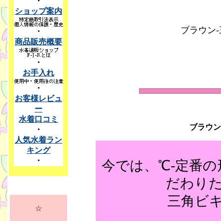
・
ショップ案内
ブラウン-三
・
商品販売概要
・
お手入れ
・
お客様レビュ
ー
水着口コミ
ブラウン
・
人気水着ラン
キング
・
今では、℃-定番
だわり
三角ビ
☆