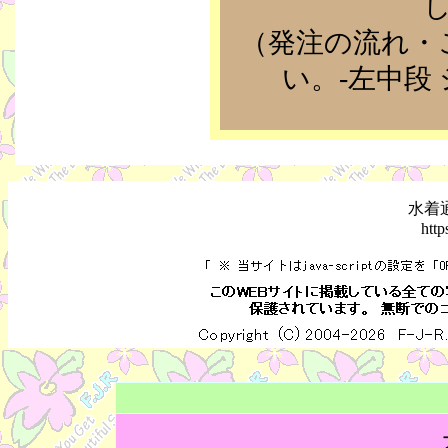
（発注の流れ・
い。-左中段
水着通
http