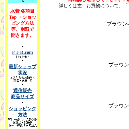
詳しくは左、お買物について、「
水着 各項目
Top ・ショッ
ピング方法
ブラウン-三
等、別窓で
開きます。
・
F-J-R.com
・
ブラウン-
最新ショップ
状況
・
通信販売
商品サイズ
・
ブラウン-
ショッピング
方法