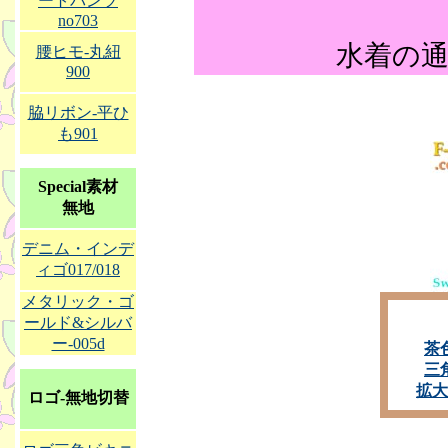
ートパンツ
no703
水着の通販
腰ヒモ-丸紐
900
脇リボン-平ひ
も901
Special素材
無地
デニム・インデ
ィゴ017/018
メタリック・ゴ
ールド&シルバ
ー-005d
茶
三
拡大
ロゴ-無地切替