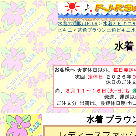
水着の通販はF-J-R
>
水着とビキニ
ビキニ
>
茶色ブラウン三角ビキニ水
水着
水着
ブラウ
レディースファッ