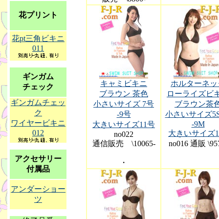
花プリント
花pt三角ビキニ
011
ギンガム
キャミビキニ
ホルターネッ
チェック
ブラウン 茶色
ローライズビ
ギンガムチェッ
小さいサイズ 7号
ブラウン茶
ク
-9号
小さいサイズ5S-
ワイヤービキニ
-9M
大きいサイズ11号
012
大きいサイズ1
no022
通信販売 \10065-
no016 通販 \95
アクセサリー
・
付属品
アンダーショー
ツ