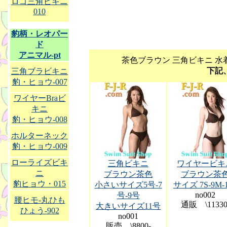
ロゴ三角ビキニ
010
豹柄・レオパー
ド
アニマル-pt
茶色ブラウン 三角ビキニ 水
下記
三角ブラビキニ
豹・ヒョウ-007
ワイヤーBraビ
キニ
豹・ヒョウ-008
ホルターネック
豹・ヒョウ-009
ローライズビキ
三角ビキニ
ワイヤービキ
ニ
ブラウン茶色
ブラウン茶
豹ヒョウ・015
小さいサイズ5号-7
サイズ 7S-9M-
no002
号-9号
腰ヒモ-丸ひも
通販 \11330
大きいサイズ11号
ひょう-902
no001
販売 \8800-