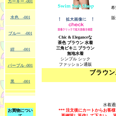
カーキー -001
希
水色 -001
販
ブルー -001
Chic & Eleganceな
茶色
ブラウン
水着
三角ビキニ
ブラウン
紺 -001
無地水着
シンプル シック
ファッション通販
パープル -001
ブラウン
黒 -001
水着通
*** 注文後にカートからお
お買物につい
再確認し返信して下さい。-
て