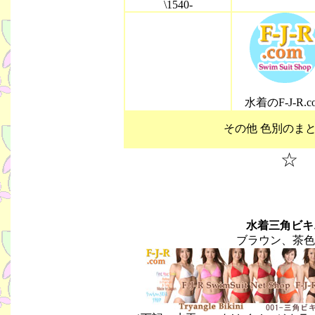
\1540-
水着のF-J-R.c
その他 色別の
水着三角ビキ
ブラウン、茶色