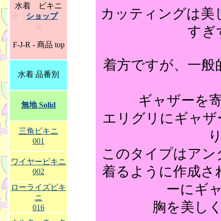
水着 ビキニ
カッティングは美
☆
ショップ
☆
すぎ
F-J-R - 商品 top
着方ですが、一般
水着 品番別
ギャザーを
無地 Solid
エリグリにギャザ
三角ビキニ
001
このタイプはアン
ワイヤービキニ
着るように作成さ
002
ーにギ
ローライズビキ
ニ
胸を美し
016