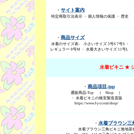
・
サイト案内
特定商取引法表示 ・ 個人情報の保護 ・ 歴史
・
商品サイズ
水着のサイズ表- 小さいサイズ 5号S 7号S ・
レギュラー 9号M ・ 水着大きいサイズ 11号L
水着ビキニ ★ 
・
商品項目-top
通販商品-Top （ Shop ）
・ 水着ビキニの格安製造直販
https://www.f-j-r.com/shop/
・
水着ブラウン三
水着ブラウン三角ビキニ無地茶