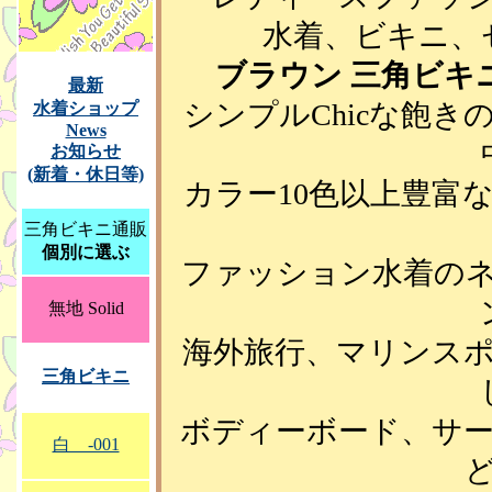
水着、ビキニ、
ブラウン
三角ビキ
最新
シンプルChicな飽
水着ショップ
News
お知らせ
(新着・休日等)
カラー10色以上豊富
三角ビキニ通販
個別に選ぶ
ファッション水着の
無地 Solid
海外旅行、マリンス
三角ビキニ
ボディーボード、サ
白 -001