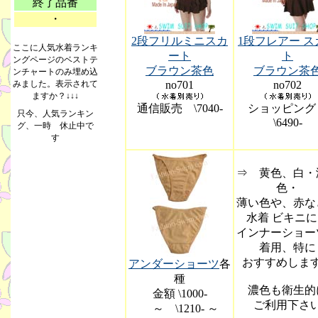
終了品番
・
2段フリルミニスカ
1段フレアー ス
ここに人気水着ランキ
ート
ト
ングページのベストテ
ブラウン茶色
ブラウン茶
ンチャートのみ埋め込
みました。表示されて
no701
no702
ますか？↓↓↓
通信販売 \7040-
ショッピン
\6490-
⇒ 黄色、白・
色・
薄い色や、赤な
水着 ビキニ
インナーショー
着用、特に
おすすめしま
アンダーショーツ
各
種
濃色も衛生的
金額 \1000-
ご利用下さ
～ \1210- ～