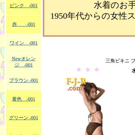
水着のお
ピンク -001
1950年代からの女
赤 -001
ワイン -001
Newオレン
三角ビキニ ブラ
ジ -001
☆ ☆ ☆
ブラウン -001
黄色 -001
グリーン -001